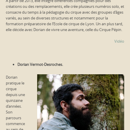
A partir de 2013, elle intègre différentes compagnies pour des
créations ou des remplacements, elle crée plusieurs numéros solo, et
consacre du temps à la pédagogie du cirque avec des groupes d’âges
variés, au sein de diverses structures et notamment pour la
formation préparatoire de l’Ecole de cirque de Lyon. Un an plus tard,
elle décide avec Dorian de vivre une aventure, celle du Cirque Pépin.
Vidéo
Dorian Vermot-Desroches.
Dorian
pratique le
cirque
depuis une
quinzaine
d’années.
Son
parcours
commence
au sein de